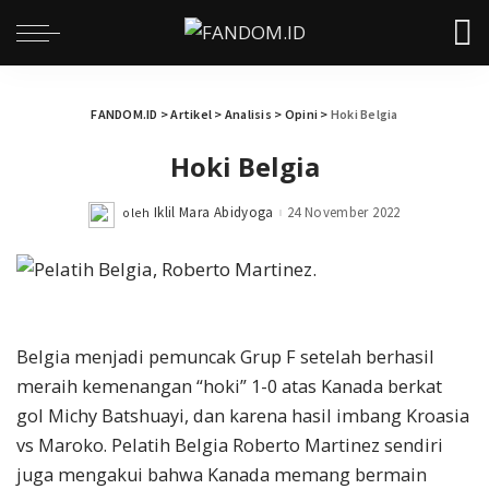
FANDOM.ID
>
Artikel
>
Analisis
>
Opini
>
Hoki Belgia
Hoki Belgia
Iklil Mara Abidyoga
24 November 2022
oleh
Posted
by
Belgia menjadi pemuncak Grup F setelah berhasil
meraih kemenangan “hoki” 1-0 atas Kanada berkat
gol Michy Batshuayi, dan karena hasil imbang Kroasia
vs Maroko. Pelatih Belgia Roberto Martinez sendiri
juga mengakui bahwa Kanada memang bermain