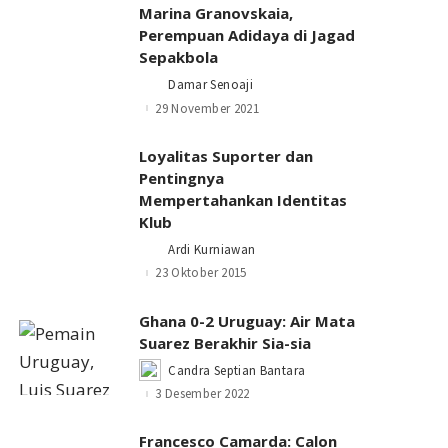
Marina Granovskaia,
Perempuan Adidaya di Jagad
Sepakbola
Damar Senoaji
Posted
by
29 November 2021
Loyalitas Suporter dan
Pentingnya
Mempertahankan Identitas
Klub
Ardi Kurniawan
Posted
by
23 Oktober 2015
Ghana 0-2 Uruguay: Air Mata
Suarez Berakhir Sia-sia
Candra Septian Bantara
Posted
by
3 Desember 2022
Francesco Camarda: Calon