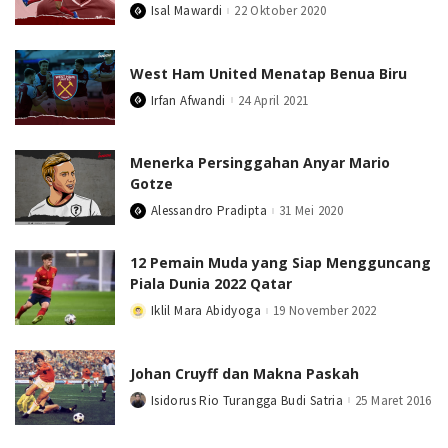
Isal Mawardi
22 Oktober 2020
Posted
by
West Ham United Menatap Benua Biru
Irfan Afwandi
24 April 2021
Posted
by
Menerka Persinggahan Anyar Mario
Gotze
Alessandro Pradipta
31 Mei 2020
Posted
by
12 Pemain Muda yang Siap Mengguncang
Piala Dunia 2022 Qatar
Iklil Mara Abidyoga
19 November 2022
Posted
by
Johan Cruyff dan Makna Paskah
Isidorus Rio Turangga Budi Satria
25 Maret 2016
Posted
by