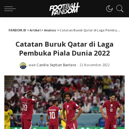
FANDOM.ID
>
Artikel
>
Analisis
>
Catatan Buruk Qatar di Laga Pembuka Piala Dunia 2022
Catatan Buruk Qatar di Laga
Pembuka Piala Dunia 2022
Candra Septian Bantara
21 November 2022
oleh
Posted
by