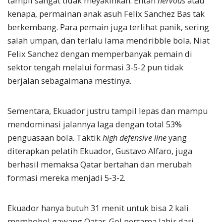
tampil sangat tidak meyakinkan. Entah
nervous
atau
kenapa, permainan anak asuh Felix Sanchez Bas tak
berkembang. Para pemain juga terlihat panik, sering
salah umpan, dan terlalu lama mendribble bola. Niat
Felix Sanchez dengan memperbanyak pemain di
sektor tengah melalui formasi 3-5-2 pun tidak
berjalan sebagaimana mestinya.
Sementara, Ekuador justru tampil lepas dan mampu
mendominasi jalannya laga dengan total 53%
penguasaan bola. Taktik
high defensive line
yang
diterapkan pelatih Ekuador, Gustavo Alfaro, juga
berhasil memaksa Qatar bertahan dan merubah
formasi mereka menjadi 5-3-2.
Ekuador hanya butuh 31 menit untuk bisa 2 kali
membobol gawang Qatar. Gol pertama lahir dari