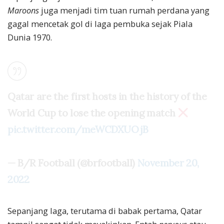
Maroons
juga menjadi tim tuan rumah perdana yang
gagal mencetak gol di laga pembuka sejak Piala
Dunia 1970.
Qatar are the first hosts in the history of the
World Cup to lose the opening match
pic.twitter.com/meWCDXUOjB
— B/R Football (@brfootball)
November 20,
2022
Sepanjang laga, terutama di babak pertama, Qatar