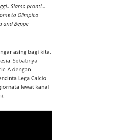
ggi.. Siamo pronti…
come to Olimpico
sa and Beppe
ngar asing bagi kita,
nesia. Sebabnya
rie-A dengan
ncinta Lega Calcio
giornata lewat kanal
i: