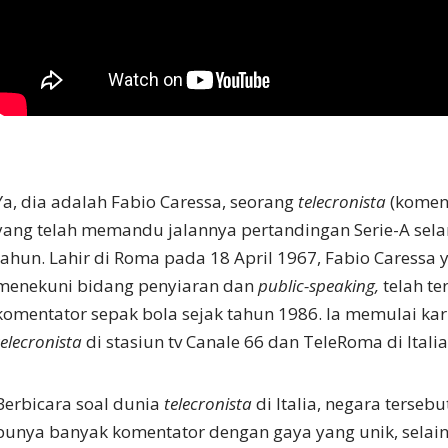
Ya, dia adalah Fabio Caressa, seorang
telecronista
(koment
yang telah memandu jalannya pertandingan Serie-A sela
tahun. Lahir di Roma pada 18 April 1967, Fabio Caress
menekuni bidang penyiaran dan
public-speaking,
telah te
komentator sepak bola sejak tahun 1986. Ia memulai ka
telecronista
di stasiun tv Canale 66 dan TeleRoma di Italia
Berbicara soal dunia
telecronista
di Italia, negara terse
punya banyak komentator dengan gaya yang unik, selain