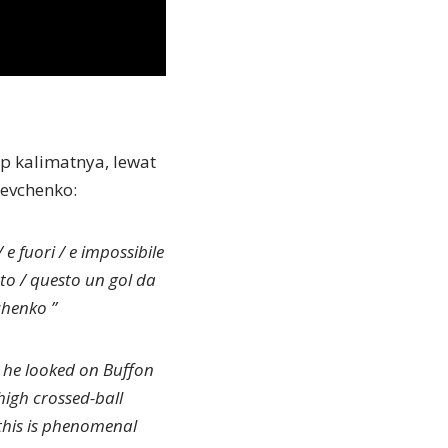
ap kalimatnya, lewat
hevchenko:
 e fuori / e impossibile
sto / questo un gol da
chenko ”
s he looked on Buffon
high crossed-ball
this is phenomenal