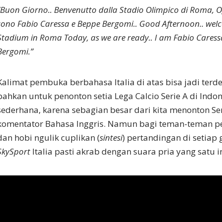
“Buon Giorno.. Benvenutto dalla Stadio Olimpico di Roma, O
sono Fabio Caressa e Beppe Bergomi.. Good Afternoon.. wel
Stadium in Roma Today, as we are ready.. I am Fabio Cares
Bergomi.”
Kalimat pembuka berbahasa Italia di atas bisa jadi terde
bahkan untuk penonton setia Lega Calcio Serie A di Indo
sederhana, karena sebagian besar dari kita menonton Se
komentator Bahasa Inggris. Namun bagi teman-teman pe
dan hobi ngulik cuplikan (
sintesi
) pertandingan di setiap 
SkySport
Italia pasti akrab dengan suara pria yang satu in