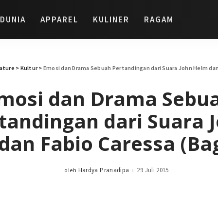
DUNIA
APPAREL
KULINER
RAGAM
ature
>
Kultur
>
Emosi dan Drama Sebuah Pertandingan dari Suara John Helm dan 
mosi dan Drama Sebu
tandingan dari Suara 
dan Fabio Caressa (Bag
Hardya Pranadipa
29 Juli 2015
oleh
Posted
by