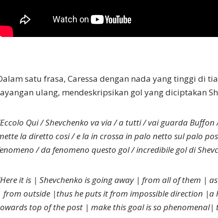
Dalam satu frasa, Caressa dengan nada yang tinggi di ti
tayangan ulang, mendeskripsikan gol yang diciptakan S
“Eccolo Qui / Shevchenko va via / a tutti / vai guarda Buffon /
mette la diretto cosi / e la in crossa in palo netto sul palo po
fenomeno / da fenomeno questo gol / incredibile gol di Shev
“Here it is | Shevchenko is going away | from all of them | a
| from outside |thus he puts it from impossible direction |a 
towards top of the post | make this goal is so phenomenal| 