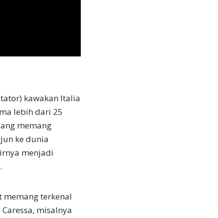
ator) kawakan Italia
ma lebih dari 25
a yang memang
rjun ke dunia
rirnya menjadi
.
but memang terkenal
 Caressa, misalnya