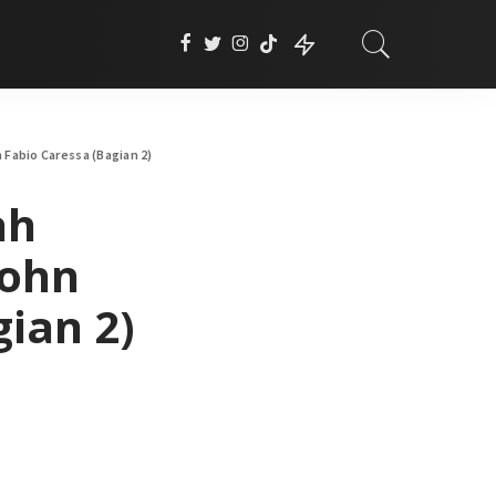
Fabio Caressa (Bagian 2)
ah
John
ian 2)