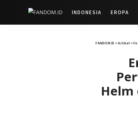
INDONESIA
EROPA
FANDOM.ID
>
Artikel
>
Fe
E
Per
Helm 