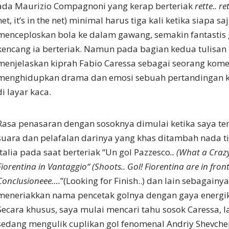
ada Maurizio Compagnoni yang kerap berteriak
rette.. re
net, it’s in the net) minimal harus tiga kali ketika siapa sa
menceploskan bola ke dalam gawang, semakin fantastis 
kencang ia berteriak. Namun pada bagian kedua tulisan 
menjelaskan kiprah Fabio Caressa sebagai seorang ko
menghidupkan drama dan emosi sebuah pertandingan 
di layar kaca.
Rasa penasaran dengan sosoknya dimulai ketika saya te
suara dan pelafalan darinya yang khas ditambah nada t
italia pada saat berteriak “Un gol Pazzesco
.. (What a Crazy
Fiorentina in Vantaggio“ (Shoots.. Gol! Fiorentina are in front
Conclusioneee….
”(Looking for Finish..) dan lain sebagainy
meneriakkan nama pencetak golnya dengan gaya energik
Secara khusus, saya mulai mencari tahu sosok Caressa, la
sedang mengulik cuplikan gol fenomenal Andriy Shevche