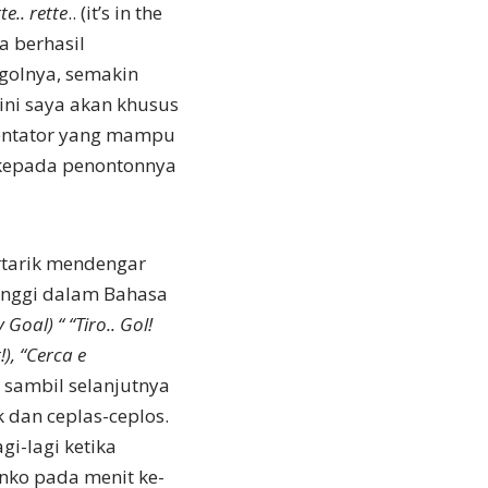
tte.. rette
.. (it’s in the
ja berhasil
golnya, semakin
ini saya akan khusus
mentator yang mampu
kepada penontonnya
rtarik mendengar
inggi dalam Bahasa
 Goal) “ “Tiro.. Gol!
!), “Cerca e
a sambil selanjutnya
 dan ceplas-ceplos.
gi-lagi ketika
nko pada menit ke-