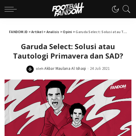
FANDOM.ID
>
Artikel
>
Analisis
>
Opini
>
Garuda Select: Solusi atau Tautologi Primavera dan SAD?
Garuda Select: Solusi atau
Tautologi Primavera dan SAD?
Akbar Maulana Al Ishaqi
24 Juli 2021
oleh
Posted
by