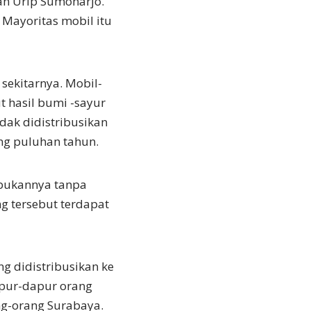
lan Urip Sumoharjo.
 Mayoritas mobil itu
 sekitarnya. Mobil-
t hasil bumi -sayur
ak didistribusikan
ng puluhan tahun.
g bukannya tanpa
g tersebut terdapat
g didistribusikan ke
apur-dapur orang
ng-orang Surabaya.