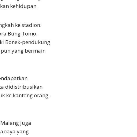
kkan kehidupan.
gkah ke stadion.
lora Bung Tomo.
maki Bonek-pendukung
lipun yang bermain
mendapatkan
 didistribusikan
uk ke kantong orang-
g Malang juga
rabaya yang