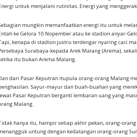
Energi untuk menjalani rutinitas. Energi yang menggera
Sebagian mungkin memanfaatkan energi itu untuk melan
Entah ke Gelora 10 Nopember atau ke stadion anyar-Ge
Tapi, kenapa di stadion justru terdengar nyaring caci 
Persebaya Surabaya-kepada Arek Malang (Arema), seka
ketika itu bukan Arema Malang.
Dan dari Pasar Keputran itupula orang-orang Malang 
penghasilan. Sayur-mayur dan buah-buahan yang mereka
lewat Pasar Keputran berganti lembaran uang yang mas
orang Malang.
Tidak hanya itu, hampir setiap akhir pekan, orang-oran
menangguk untung dengan kedatangan orang-orang Su