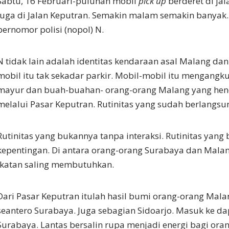
Sabtu, 16 Februari-puluhan mobil
pick up
berderet di ja
Juga di Jalan Keputran. Semakin malam semakin banyak.
bernomor polisi (nopol) N.
N tidak lain adalah identitas kendaraan asal Malang dan
mobil itu tak sekadar parkir. Mobil-mobil itu mengangku
mayur dan buah-buahan- orang-orang Malang yang hend
melalui Pasar Keputran. Rutinitas yang sudah berlangsu
Rutinitas yang bukannya tanpa interaksi. Rutinitas yan
kepentingan. Di antara orang-orang Surabaya dan Malan
ikatan saling membutuhkan.
Dari Pasar Keputran itulah hasil bumi orang-orang Malan
seantero Surabaya. Juga sebagian Sidoarjo. Masuk ke d
Surabaya. Lantas bersalin rupa menjadi energi bagi ora