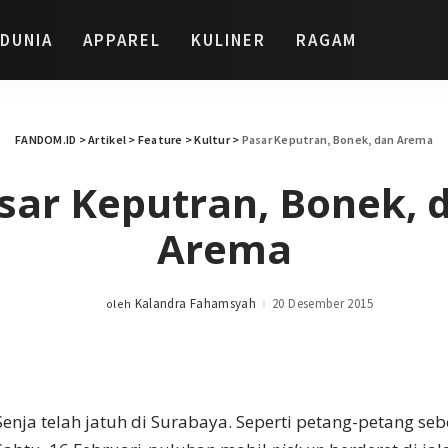
DUNIA
APPAREL
KULINER
RAGAM
FANDOM.ID
>
Artikel
>
Feature
>
Kultur
>
Pasar Keputran, Bonek, dan Arema
sar Keputran, Bonek, 
Arema
Kalandra Fahamsyah
20 Desember 2015
oleh
Posted
by
Senja telah jatuh di Surabaya. Seperti petang-petang se