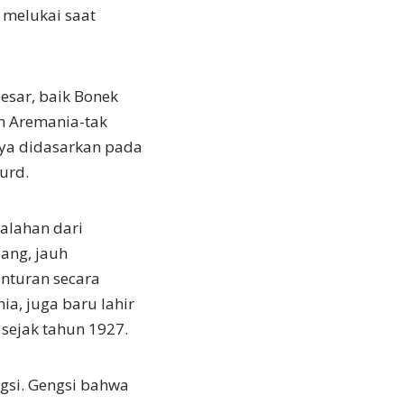
 melukai saat
besar, baik Bonek
n Aremania-tak
nya didasarkan pada
urd.
salahan dari
lang, jauh
nturan secara
a, juga baru lahir
sejak tahun 1927.
ngsi. Gengsi bahwa