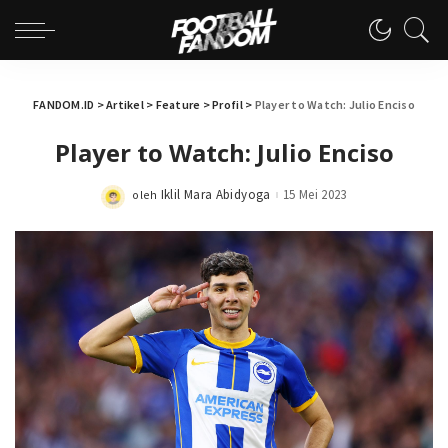
FANDOM.ID
>
Artikel
>
Feature
>
Profil
>
Player to Watch: Julio Enciso
Player to Watch: Julio Enciso
Iklil Mara Abidyoga
15 Mei 2023
oleh
Posted
by