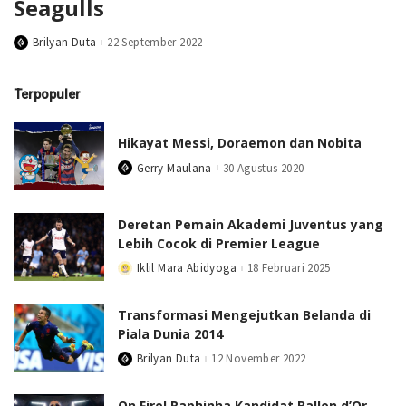
Seagulls
Brilyan Duta
22 September 2022
Posted
by
Terpopuler
Hikayat Messi, Doraemon dan Nobita
Gerry Maulana
30 Agustus 2020
Posted
by
Deretan Pemain Akademi Juventus yang
Lebih Cocok di Premier League
Iklil Mara Abidyoga
18 Februari 2025
Posted
by
Transformasi Mengejutkan Belanda di
Piala Dunia 2014
Brilyan Duta
12 November 2022
Posted
by
On Fire! Raphinha Kandidat Ballon d’Or