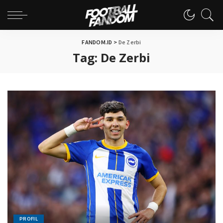
FANDOM.ID
>
De Zerbi
Tag:
De Zerbi
PROFIL