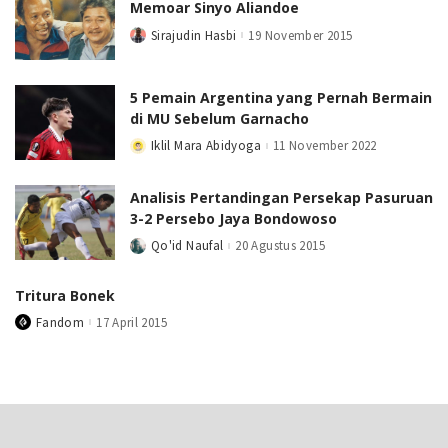
Memoar Sinyo Aliandoe
Sirajudin Hasbi
19 November 2015
Posted
by
5 Pemain Argentina yang Pernah Bermain
di MU Sebelum Garnacho
Iklil Mara Abidyoga
11 November 2022
Posted
by
Analisis Pertandingan Persekap Pasuruan
3-2 Persebo Jaya Bondowoso
Qo'id Naufal
20 Agustus 2015
Posted
by
Tritura Bonek
Fandom
17 April 2015
Posted
by