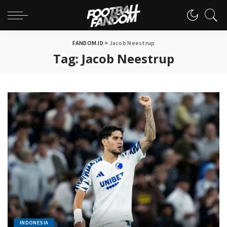
FANDOM.ID
>
Jacob Neestrup
Tag:
Jacob Neestrup
INDONESIA