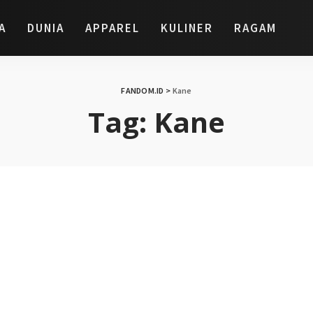
A
DUNIA
APPAREL
KULINER
RAGAM
FANDOM.ID
>
Kane
Tag:
Kane