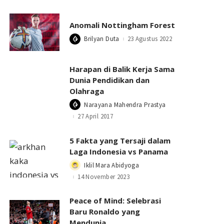
Anomali Nottingham Forest
Brilyan Duta
23 Agustus 2022
Posted
by
Harapan di Balik Kerja Sama
Dunia Pendidikan dan
Olahraga
Narayana Mahendra Prastya
Posted
by
27 April 2017
5 Fakta yang Tersaji dalam
Laga Indonesia vs Panama
Iklil Mara Abidyoga
Posted
by
14 November 2023
Peace of Mind: Selebrasi
Baru Ronaldo yang
Mendunia