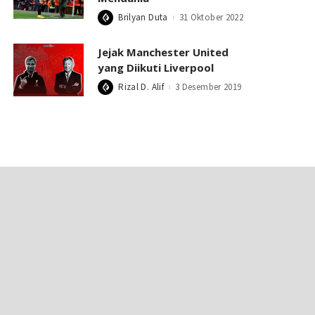
Brilyan Duta
31 Oktober 2022
Posted
by
Jejak Manchester United
yang Diikuti Liverpool
Rizal D. Alif
3 Desember 2019
Posted
by