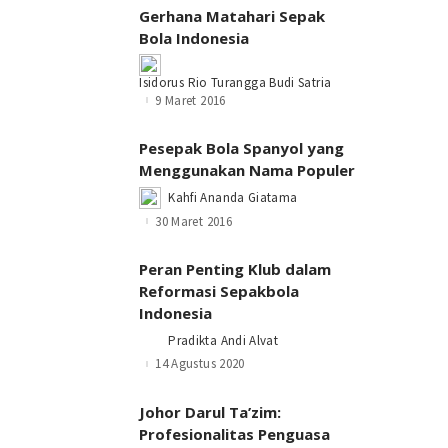
Gerhana Matahari Sepak
Bola Indonesia
Posted
Isidorus Rio Turangga Budi Satria
by
9 Maret 2016
Pesepak Bola Spanyol yang
Menggunakan Nama Populer
Kahfi Ananda Giatama
Posted
by
30 Maret 2016
Peran Penting Klub dalam
Reformasi Sepakbola
Indonesia
Pradikta Andi Alvat
Posted
by
14 Agustus 2020
Johor Darul Ta’zim:
Profesionalitas Penguasa