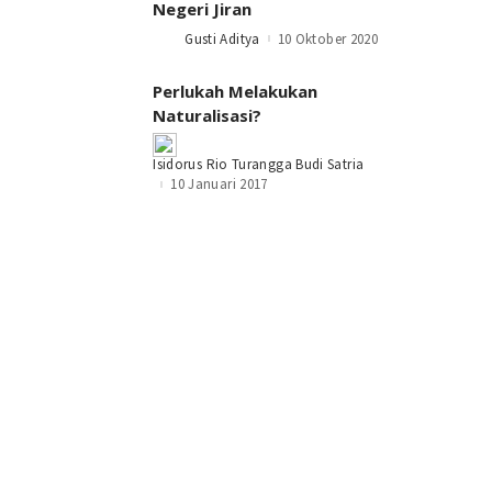
Negeri Jiran
Gusti Aditya
10 Oktober 2020
Posted
by
Perlukah Melakukan
Naturalisasi?
Posted
Isidorus Rio Turangga Budi Satria
by
10 Januari 2017