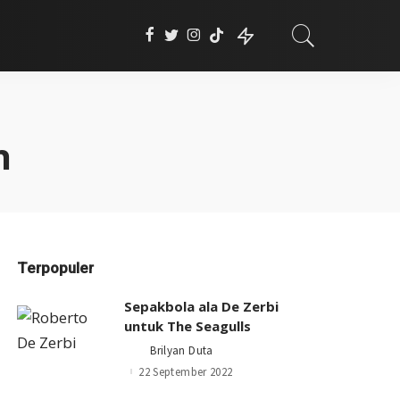
h
Terpopuler
Sepakbola ala De Zerbi
untuk The Seagulls
Brilyan Duta
Posted
by
22 September 2022