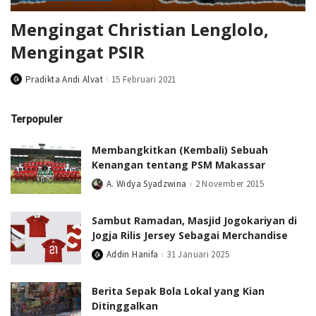
Mengingat Christian Lenglolo,
Mengingat PSIR
Pradikta Andi Alvat
15 Februari 2021
Posted
by
Terpopuler
Membangkitkan (Kembali) Sebuah
Kenangan tentang PSM Makassar
A. Widya Syadzwina
2 November 2015
Posted
by
Sambut Ramadan, Masjid Jogokariyan di
Jogja Rilis Jersey Sebagai Merchandise
Addin Hanifa
31 Januari 2025
Posted
by
Berita Sepak Bola Lokal yang Kian
Ditinggalkan