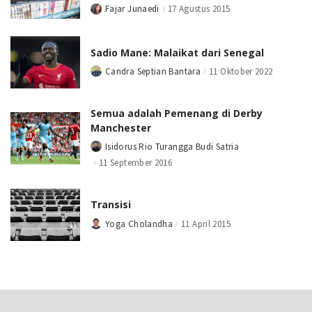
Fajar Junaedi
17 Agustus 2015
Posted
by
Sadio Mane: Malaikat dari Senegal
Candra Septian Bantara
11 Oktober 2022
Posted
by
Semua adalah Pemenang di Derby
Manchester
Isidorus Rio Turangga Budi Satria
Posted
by
11 September 2016
Transisi
Yoga Cholandha
11 April 2015
Posted
by