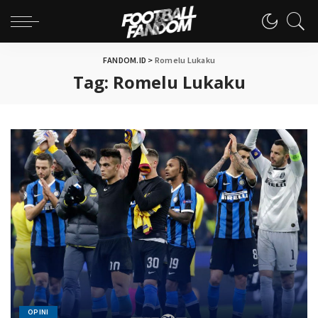
FANDOM.ID
>
Romelu Lukaku
Tag:
Romelu Lukaku
OPINI