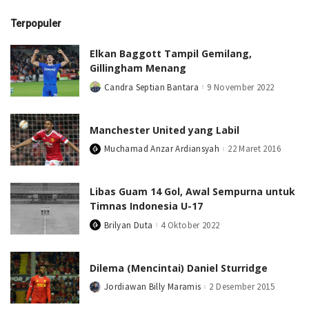
Terpopuler
Elkan Baggott Tampil Gemilang,
Gillingham Menang
Candra Septian Bantara
9 November 2022
Posted
by
Manchester United yang Labil
Muchamad Anzar Ardiansyah
22 Maret 2016
Posted
by
Libas Guam 14 Gol, Awal Sempurna untuk
Timnas Indonesia U-17
Brilyan Duta
4 Oktober 2022
Posted
by
Dilema (Mencintai) Daniel Sturridge
Jordiawan Billy Maramis
2 Desember 2015
Posted
by