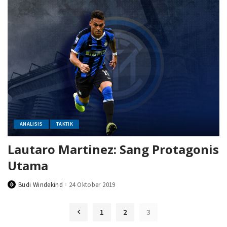
ANALISIS
TAKTIK
Lautaro Martinez: Sang Protagonis
Utama
Budi Windekind
24 Oktober 2019
Posted
by
1
2
3