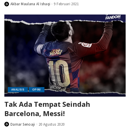
Akbar Maulana Al Ishaqi
9 Februari 2021
Posted
by
ANALISIS
OPINI
Tak Ada Tempat Seindah
Barcelona, Messi!
Damar Senoaji
20 Agustus 2020
Posted
by