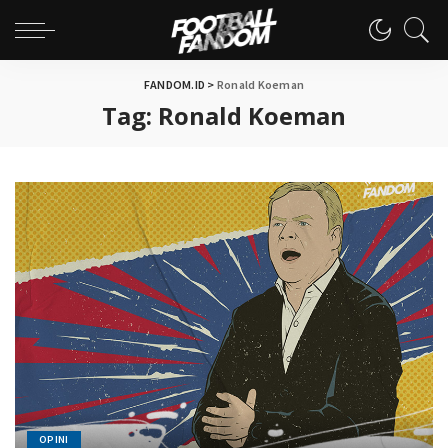
FANDOM.ID
>
Ronald Koeman
Tag:
Ronald Koeman
OPINI