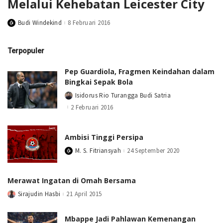
Melalui Kehebatan Leicester City
Budi Windekind
8 Februari 2016
Posted
by
Terpopuler
Pep Guardiola, Fragmen Keindahan dalam
Bingkai Sepak Bola
Isidorus Rio Turangga Budi Satria
Posted
by
2 Februari 2016
Ambisi Tinggi Persipa
M. S. Fitriansyah
24 September 2020
Posted
by
Merawat Ingatan di Omah Bersama
Sirajudin Hasbi
21 April 2015
Posted
by
Mbappe Jadi Pahlawan Kemenangan