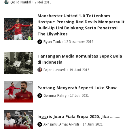
Qo'id Naufal
7 Mei 2015
Posted
by
Manchester United 1-0 Tottenham
Hostpur: Pressing Red Devils Mempersulit
Build-Up Lini Belakang Serta Penetrasi
The Lilywhites
Ryan Tank
12 Desember 2016
Posted
by
Tantangan Media Komunitas Sepak Bola
di Indonesia
Fajar Junaedi
19 Juni 2016
Posted
by
Pantang Menyerah Seperti Luke Shaw
Gemma Fahry
17 Juli 2021
Posted
by
Inggris Juara Piala Eropa 2020, Jika ………
Akhsanul Amal Ar-rofi
14 Juni 2021
Posted