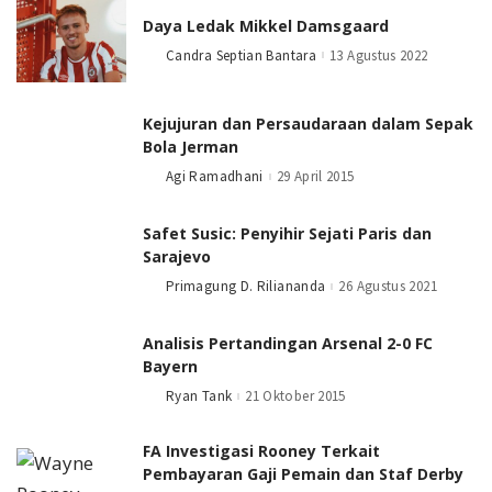
Daya Ledak Mikkel Damsgaard
Candra Septian Bantara
13 Agustus 2022
Posted
by
Kejujuran dan Persaudaraan dalam Sepak
Bola Jerman
Agi Ramadhani
29 April 2015
Posted
by
Safet Susic: Penyihir Sejati Paris dan
Sarajevo
Primagung D. Riliananda
26 Agustus 2021
Posted
by
Analisis Pertandingan Arsenal 2-0 FC
Bayern
Ryan Tank
21 Oktober 2015
Posted
by
FA Investigasi Rooney Terkait
Pembayaran Gaji Pemain dan Staf Derby