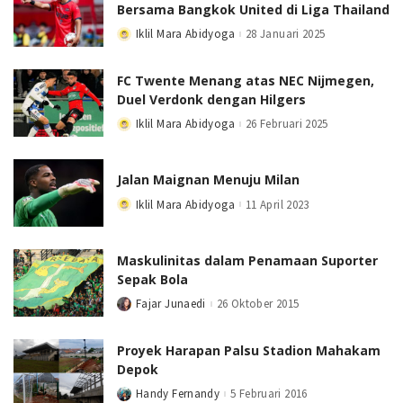
Bersama Bangkok United di Liga Thailand
Iklil Mara Abidyoga
28 Januari 2025
Posted
by
FC Twente Menang atas NEC Nijmegen,
Duel Verdonk dengan Hilgers
Iklil Mara Abidyoga
26 Februari 2025
Posted
by
Jalan Maignan Menuju Milan
Iklil Mara Abidyoga
11 April 2023
Posted
by
Maskulinitas dalam Penamaan Suporter
Sepak Bola
Fajar Junaedi
26 Oktober 2015
Posted
by
Proyek Harapan Palsu Stadion Mahakam
Depok
Handy Fernandy
5 Februari 2016
Posted