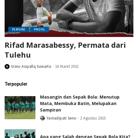
FEATURE
PROFIL
Rifad Marasabessy, Permata dari
Tulehu
Visnu Assyafiq Suwarto
16 Maret 2021
Posted
by
Terpopuler
Masangin dan Sepak Bola: Menutup
Mata, Membuka Batin, Melupakan
Sampiran
Yamadipati Seno
2 Agustus 2015
Posted
by
Apa yang Salah dengan Sepak Bola Kita?