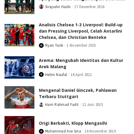
Sirajudin Hasbi
27 Desember 2016
Posted
by
Analisis Chelsea 1-3 Liverpool: Build-up
dan Pressing Liverpool, Celah Antarlini
Chelsea, dan Christian Benteke
Ryan Tank
1 November 2015
Posted
by
Arema: Mengubah Identitas dan Kultur
Arek Malang
Helmi Naufal
18 April 2021
Posted
by
Mengenal Daniel Ginczek, Pahlawan
Terbaru Stuttgart
Harri Rahmad Fadil
12 Juni 2015
Posted
by
Origi Berbakti, Klopp Mengasihi
Muhammad Ave Sina
16 November 2019
Posted