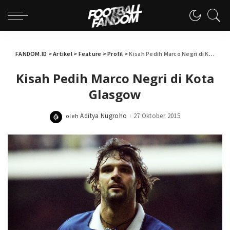
FANDOM.ID
>
Artikel
>
Feature
>
Profil
>
Kisah Pedih Marco Negri di Kota Glasgow
Kisah Pedih Marco Negri di Kota
Glasgow
Aditya Nugroho
27 Oktober 2015
oleh
Posted
by