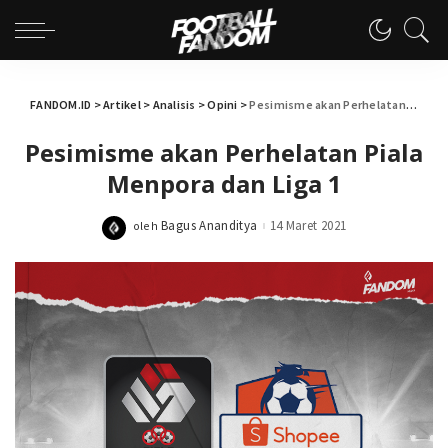
FANDOM.ID
>
Artikel
>
Analisis
>
Opini
>
Pesimisme akan Perhelatan Piala Menpora dan Liga 1
Pesimisme akan Perhelatan Piala
Menpora dan Liga 1
Bagus Ananditya
14 Maret 2021
oleh
Posted
by