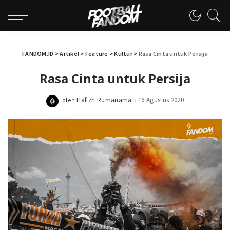
FANDOM.ID
>
Artikel
>
Feature
>
Kultur
>
Rasa Cinta untuk Persija
Rasa Cinta untuk Persija
Hafizh Rumanama
16 Agustus 2020
oleh
Posted
by