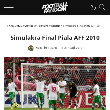
FANDOM.ID
>
Artikel
>
Feature
>
Kultur
>
Simulakra Final Piala AFF 2010
Simulakra Final Piala AFF 2010
Firdaus AR
18 Januari 2019
oleh
Posted
by