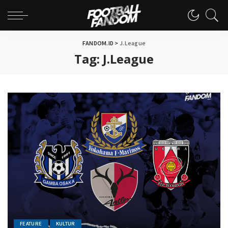
FANDOM.ID
>
J.League
Tag:
J.League
FEATURE
KULTUR