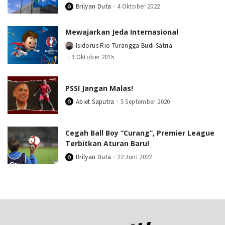
Brilyan Duta
4 Oktober 2022
Posted
by
Mewajarkan Jeda Internasional
Isidorus Rio Turangga Budi Satria
Posted
by
9 Oktober 2015
PSSI Jangan Malas!
Abiet Saputra
5 September 2020
Posted
by
Cegah Ball Boy “Curang”, Premier League
Terbitkan Aturan Baru!
Brilyan Duta
22 Juni 2022
Posted
by