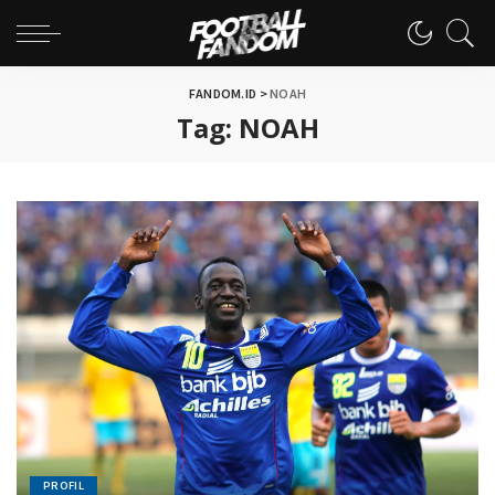
FANDOM.ID
>
NOAH
Tag:
NOAH
PROFIL