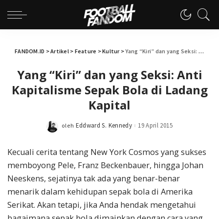
FANDOM.ID
>
Artikel
>
Feature
>
Kultur
>
Yang “Kiri” dan yang Seksi: Anti Kapitalisme Sepak Bola di Ladang Kapital
Yang “Kiri” dan yang Seksi: Anti
Kapitalisme Sepak Bola di Ladang
Kapital
Eddward S. Kennedy
19 April 2015
oleh
Posted
by
Kecuali cerita tentang New York Cosmos yang sukses
memboyong Pele, Franz Beckenbauer, hingga Johan
Neeskens, sejatinya tak ada yang benar-benar
menarik dalam kehidupan sepak bola di Amerika
Serikat. Akan tetapi, jika Anda hendak mengetahui
bagaimana sepak bola dimainkan dengan cara yang