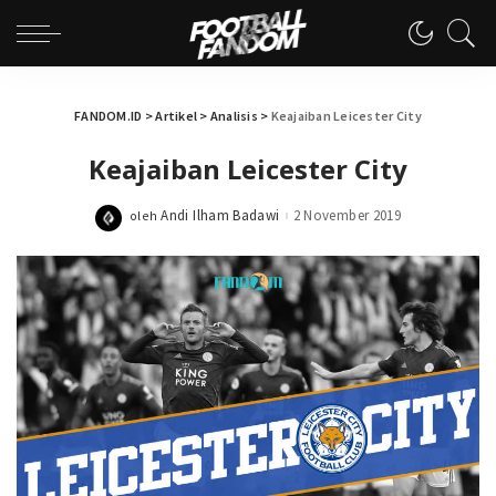
FANDOM.ID
>
Artikel
>
Analisis
>
Keajaiban Leicester City
Keajaiban Leicester City
Andi Ilham Badawi
2 November 2019
oleh
Posted
by