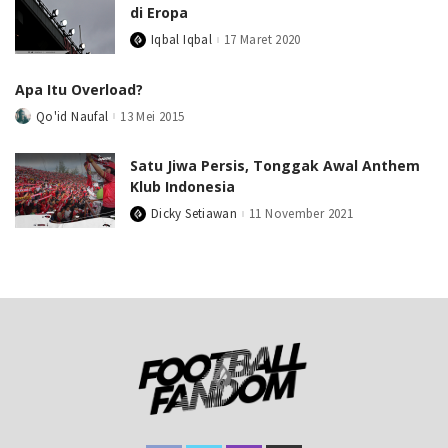
di Eropa
Iqbal Iqbal
17 Maret 2020
Posted
by
Apa Itu Overload?
Qo'id Naufal
13 Mei 2015
Posted
by
Satu Jiwa Persis, Tonggak Awal Anthem
Klub Indonesia
Dicky Setiawan
11 November 2021
Posted
by