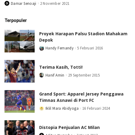
Damar Senoaji
2 November 2021
Posted
by
Terpopuler
Proyek Harapan Palsu Stadion Mahakam
Depok
Handy Fernandy
5 Februari 2016
Posted
by
Terima Kasih, Totti!
Hanif Amin
29 September 2015
Posted
by
Grand Sport: Apparel Jersey Penggawa
Timnas Asnawi di Port FC
Iklil Mara Abidyoga
16 Februari 2024
Posted
by
Distopia Penjualan AC Milan