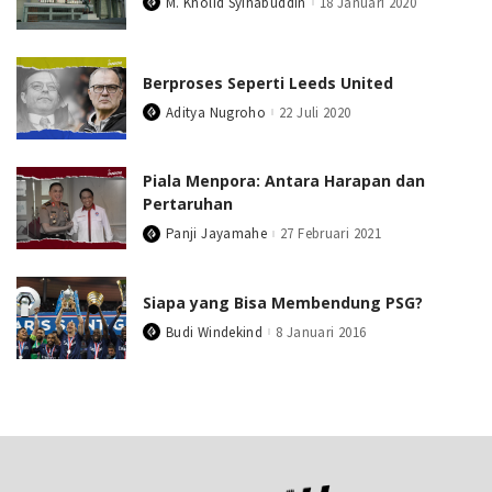
M. Kholid Syihabuddin
18 Januari 2020
Posted
by
Berproses Seperti Leeds United
Aditya Nugroho
22 Juli 2020
Posted
by
Piala Menpora: Antara Harapan dan
Pertaruhan
Panji Jayamahe
27 Februari 2021
Posted
by
Siapa yang Bisa Membendung PSG?
Budi Windekind
8 Januari 2016
Posted
by