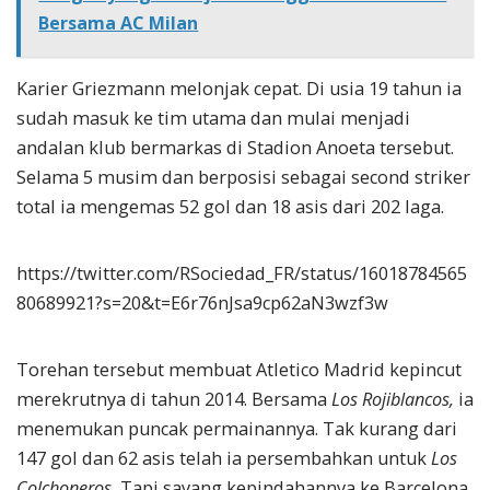
Bersama AC Milan
Karier Griezmann melonjak cepat. Di usia 19 tahun ia
sudah masuk ke tim utama dan mulai menjadi
andalan klub bermarkas di Stadion Anoeta tersebut.
Selama 5 musim dan berposisi sebagai second striker
total ia mengemas 52 gol dan 18 asis dari 202 laga.
https://twitter.com/RSociedad_FR/status/16018784565
80689921?s=20&t=E6r76nJsa9cp62aN3wzf3w
Torehan tersebut membuat Atletico Madrid kepincut
merekrutnya di tahun 2014. Bersama
Los Rojiblancos,
ia
menemukan puncak permainannya. Tak kurang dari
147 gol dan 62 asis telah ia persembahkan untuk
Los
Colchoneros.
Tapi sayang kepindahannya ke Barcelona