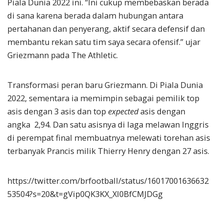
Piala Dunia 2022 ini.
“Ini cukup membebaskan berada
di sana karena berada dalam hubungan antara
pertahanan dan penyerang, aktif secara defensif dan
membantu rekan satu tim saya secara ofensif.” ujar
Griezmann pada The Athletic.
Transformasi peran baru Griezmann. Di Piala Dunia
2022, sementara ia memimpin sebagai pemilik top
asis dengan 3 asis dan top
expected
asis dengan
angka 2,94. Dan satu asisnya di laga melawan Inggris
di perempat final membuatnya melewati torehan asis
terbanyak Prancis milik Thierry Henry dengan 27 asis.
https://twitter.com/brfootball/status/16017001636632
53504?s=20&t=gVip0QK3KX_Xl0BfCMJDGg