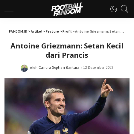
FANDOM.ID
>
Artikel
>
Feature
>
Profil
>
Antoine Griezmann: Setan Kecil dari Prancis
Antoine Griezmann: Setan Kecil
dari Prancis
Candra Septian Bantara
12 Desember 2022
oleh
Posted
by