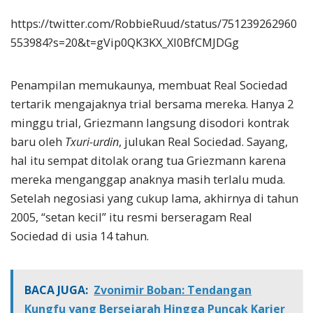
https://twitter.com/RobbieRuud/status/751239262960
553984?s=20&t=gVip0QK3KX_Xl0BfCMJDGg
Penampilan memukaunya, membuat Real Sociedad
tertarik mengajaknya trial bersama mereka. Hanya 2
minggu trial, Griezmann langsung disodori kontrak
baru oleh
Txuri-urdin
, julukan Real Sociedad. Sayang,
hal itu sempat ditolak orang tua Griezmann karena
mereka menganggap anaknya masih terlalu muda.
Setelah negosiasi yang cukup lama, akhirnya di tahun
2005, “setan kecil” itu resmi berseragam Real
Sociedad di usia 14 tahun.
BACA JUGA:
Zvonimir Boban: Tendangan
Kungfu yang Bersejarah Hingga Puncak Karier